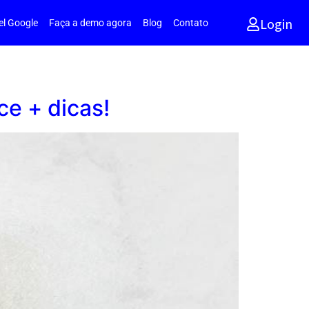
Login
el Google
Faça a demo agora
Blog
Contato
ce + dicas!