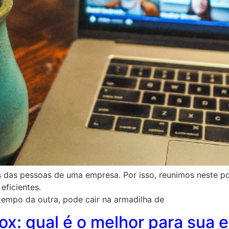
 das pessoas de uma empresa. Por isso, reunimos neste p
eficientes.
empo da outra, pode cair na armadilha de
ox: qual é o melhor para sua