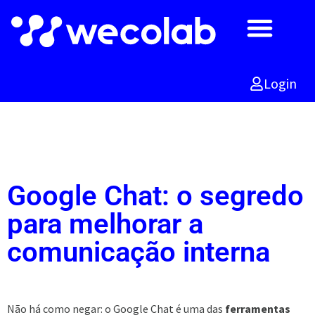
Por que escolher Wecolab
Comparativo Painel Google
Faça a demo agora
Login
Google Chat: o segredo
para melhorar a
comunicação interna
Não há como negar: o Google Chat é uma das
ferramentas