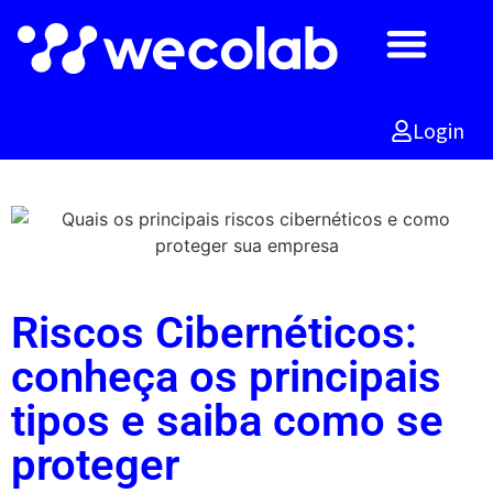
Por que escolher Wecolab
Comparativo Painel Google
Faça a demo agora
Login
Riscos Cibernéticos:
conheça os principais
tipos e saiba como se
proteger