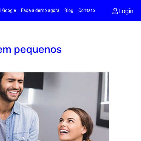
Login
l Google
Faça a demo agora
Blog
Contato
s em pequenos