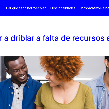
Por que escolher Wecolab
Funcionalidades
Comparativo Paine
 a driblar a falta de recurso