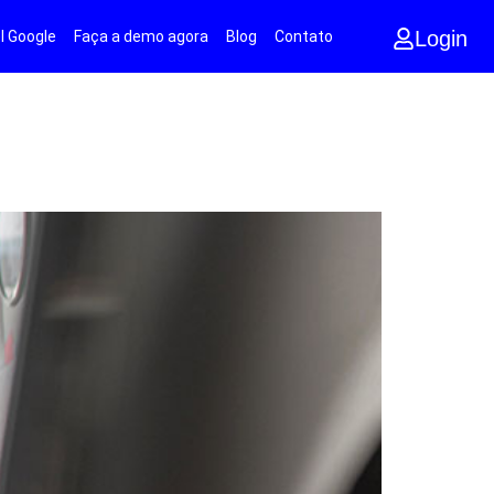
Login
l Google
Faça a demo agora
Blog
Contato